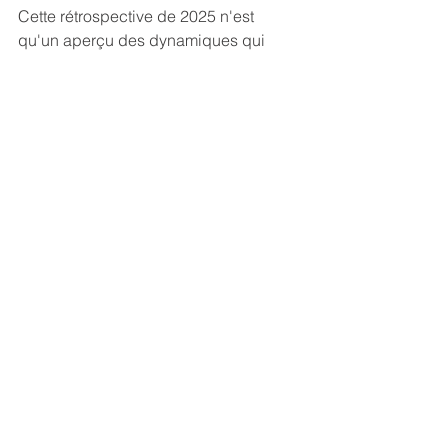
Cette rétrospective de 2025 n'est 
qu'un aperçu des dynamiques qui 
transforment le marché du licensing. 
Quelles sont les prochaines étapes ? 
Comment capitaliser sur ces 
tendances pour vos propres stratégies 
?
Rejoignez-nous pour notre webinaire 
exclusif :
 "Rétrospective 2025 & 
Tendances 2026".
Nous y décrypterons les collaborations 
qui ont fait mouche, analyserons la 
force de l'expérientiel et vous 
dévoilerons le calendrier stratégique 
des sorties cinéma 2026, marquant le 
grand retour des sagas. Une occasion 
unique d'obtenir des insights 