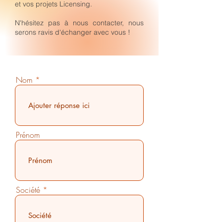
et vos projets Licensing.
N'hésitez pas à nous contacter, nous
serons ravis d'échanger avec vous !
Nom
Prénom
Société