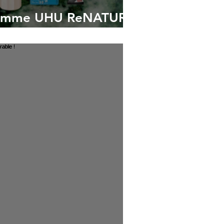
 gamme UHU ReNATURE
ate Partners