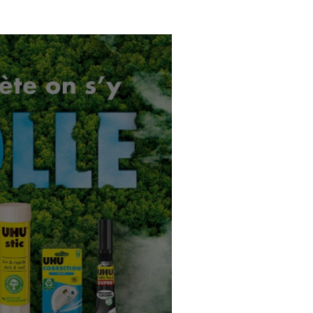
@brandstobealive6006 ​
Retrouvez l'interview de Véronique
tude
PICHON, Présidente de chez
es
Sagoo, par Thierry VIRVAIRE sur le
ce
dernier salon Cobrandz 2023.
#bisounours #josephinebaker
#brand #collab #licensing 👉 Plus
d'infos sur www.cobrandz.fr 👉
Abonnez-vous sur notre chaîne
@brandstobealive6006