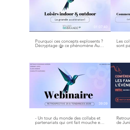
01:07:40
Pourquoi ces concepts explosents ?
Les co
Décryptage de ce phénomène Au
sont pa
programme 👇 Comment expliquer
acquisi
un tel essor? Overview des concepts
diffici
qui cartonnent Les facteurs clés de
réellem
succès #loisirs #parcattraction
programme 👇
#parcattractions #entertainment
différen
#cobrandz #licensing
stratég
fonction
exemple
Les erreur
#parte
#cobra
39:09
- Un tour du monde des collabs et
Retrou
partenariats qui ont fait mouche en
de Juni
2025 ! - Une analyse sur la force de
familles