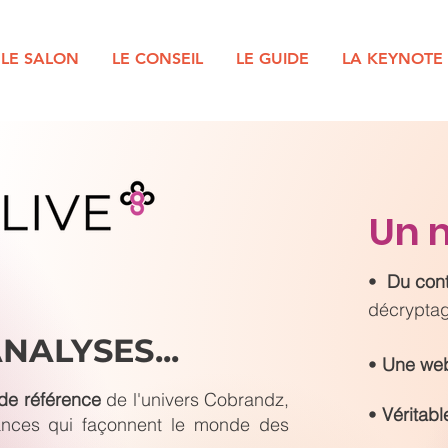
LE SALON
LE CONSEIL
LE GUIDE
LA KEYNOTE
Un 
•
Du cont
décryptag
NALYSES...
•
Une we
de référence
de l'univers Cobrandz,
•
Véritabl
dances qui façonnent le monde des