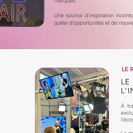
marques.
Une source d'inspiration incont
quête d'opportunités et de nouve
LE 
LE
L'
À tr
exclu
l'éc