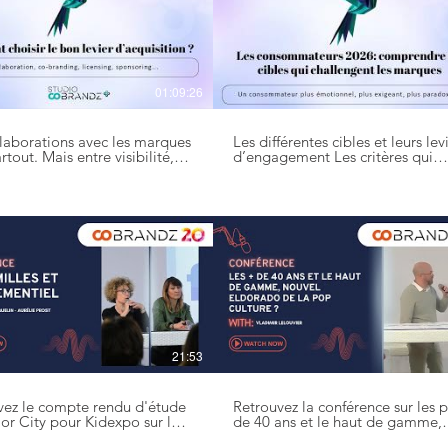
01:09:26
llaborations avec les marques
Les différentes cibles et leurs lev
rtout. Mais entre visibilité,
d’engagement Les critères qui
tion, crédibilité et revenus…
redéfinissent la préférence de
le de savoir ce qui génère
marque Les implications concrè
ent de l’impact business. Au
pour vos stratégies marketing
 • Analyse des
#cobrandz #tendances
ts type de partenariats • Les
#consommateurs
ies qui fonctionnent en
 d'objectifs définis • Des
s concrets et actionnables •
s à éviter #collab
nariat #cobranding
ndz #licensing #sponsoring
21:53
vez le compte rendu d'étude
Retrouvez la conférence sur les p
or City pour Kidexpo sur les
de 40 ans et le haut de gamme,
 et l'évènementiel #etude
nouvel eldorado de la Pop Cult