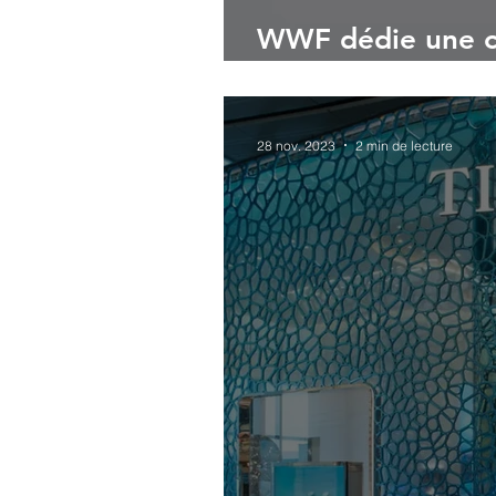
WWF dédie une co
de Noël aux esp
28 nov. 2023
2 min de lecture