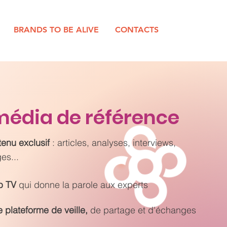
BRANDS TO BE ALIVE
CONTACTS
média de référence
enu exclusif
: a
rticles, analyses, interviews,
es...
b TV
qui donne la parole aux experts
e plateforme de veille,
de partage et d'échanges