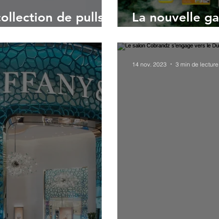
llection de pulls
La nouvelle
èces menacées
certifiés Clim
14 nov. 2023
3 min de lecture