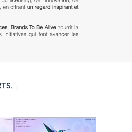
du licensing, de l'innovation, de
, en offrant
un regard inspirant et
nces
,
Brands To Be Alive
nourrit la
s initiatives qui font avancer les
RTS.
..