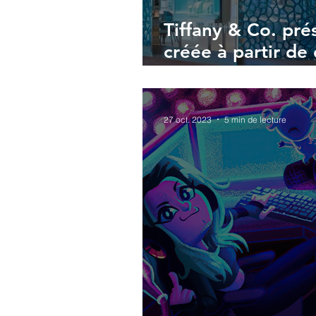
Tiffany & Co. pré
créée à partir de
recyclés !
27 oct. 2023
5 min de lecture