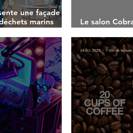
sente une façade
 déchets marins
Le salon Cobr
Durable !
24 oct. 2023
1 min de lecture