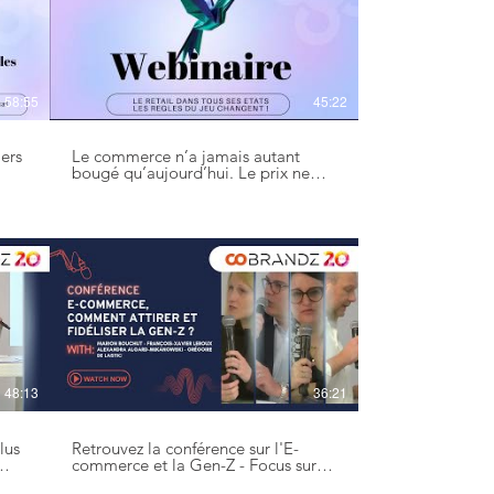
58:55
45:22
iers
Le commerce n’a jamais autant
bougé qu’aujourd’hui. Le prix ne
suffit plus à séduire : il faut créer du
tes
lien. Les consommateurs ne
cherchent plus seulement à acheter,
ils veulent ressentir. Pourquoi les
licences sont-elles devenues le
moteur du retail moderne ? #collab
#partenariat #experiential
#cobrandz #retail
48:13
36:21
lus
Retrouvez la conférence sur l'E-
commerce et la Gen-Z - Focus sur
ure
une cible engagée et hyper