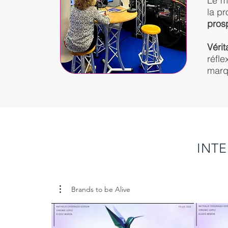
Le m
la pr
prosp
Véri
réfle
marq
INTE
Brands to be Alive