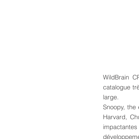
WildBrain C
catalogue tr
large.
Snoopy, the 
Harvard, Ch
impactantes
développemen