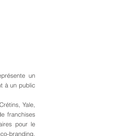
eprésente un
t à un public
rétins, Yale,
e franchises
ires pour le
 co-branding,