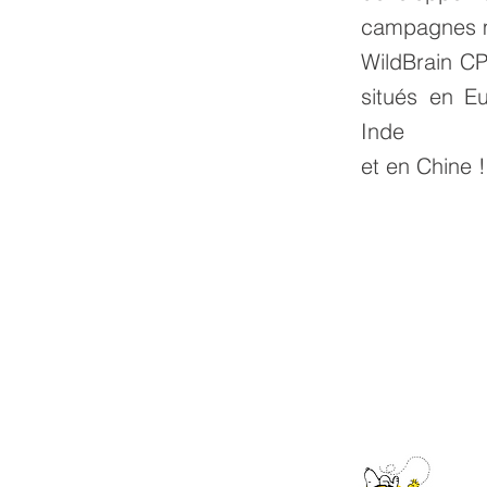
campagnes ma
WildBrain CP
situés en E
Inde
et en Chine !