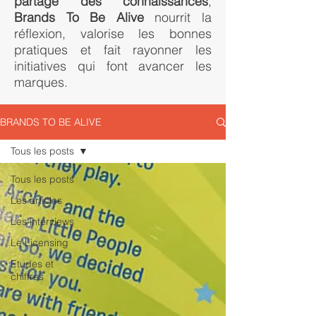
partage des connaissances
,
Brands To Be Alive
nourrit la
réflexion, valorise les bonnes
pratiques et fait rayonner les
initiatives qui font avancer les
marques.
BRANDS TO BE ALIVE
Tous les posts
Tous les posts
Les articles
Les interviews
Le Licensing
Etudes et
chiffres