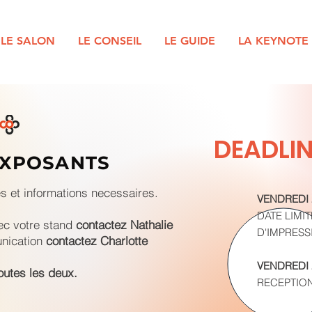
LE SALON
LE CONSEIL
LE GUIDE
LA KEYNOTE
DEADLIN
XPOSANTS
es et informations necessaires.
VENDREDI 
DATE LIMI
vec votre stand
contactez Nathalie
D'IMPRESS
unication
contactez Charlotte
VENDREDI 
outes les deux.
RECEPTIO