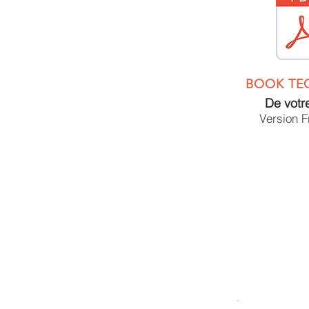
BOOK TE
De votr
Version F