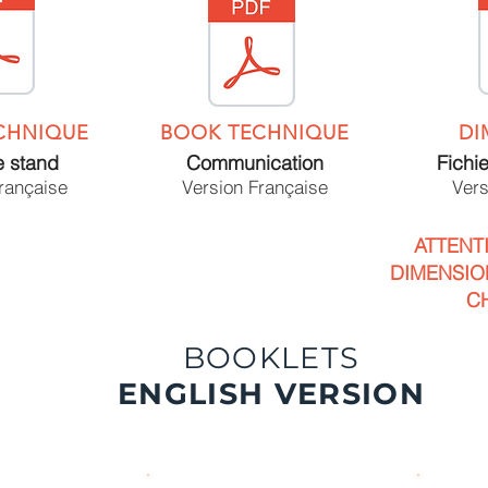
CHNIQUE
BOOK TECHNIQUE
DI
e stand
Communication
Fichi
rançaise
Version Française
Vers
ATTENT
DIMENSIO
C
BOOKLETS
ENGLISH VERSION