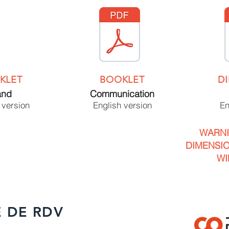
KLET
BOOKLET
D
and
Communication
 version
English version
En
WARNI
DIMENSIO
WI
 DE RDV