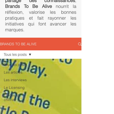
partage des connaissances
,
Brands To Be Alive
nourrit la
réflexion, valorise les bonnes
pratiques et fait rayonner les
initiatives qui font avancer les
marques.
BRANDS TO BE ALIVE
Tous les posts
Tous les posts
Les articles
Les interviews
Le Licensing
Etudes et
chiffres