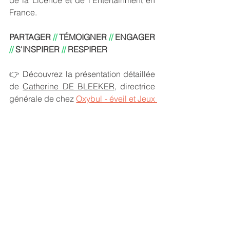
France.
PARTAGER 
//
 TÉMOIGNER 
//
 ENGAGER 
// 
S'INSPIRER 
// 
RESPIRER
👉 Découvrez la présentation détaillée 
de 
Catherine DE BLEEKER
, directrice 
générale de chez 
Oxybul - éveil et Jeux 
et présidente de 
Women In Toys
 France 
dans notre chronique 
"Les coup de 
coeur de la semaine
"
 sur notre chaine 
Brands to Be Alive
 by 
Cobrandz
licensing
jouets
jeux
entertainment
business
industrie du jouet
réseau
femmes
sororité
industrie
leadership
entreprenariat