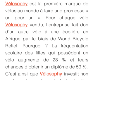
Vélosophy
 est la première marque de 
vélos au monde à faire une promesse « 
un pour un ». Pour chaque vélo 
Vélosophy
 vendu, l’entreprise fait don 
d’un autre vélo à une écolière en 
Afrique par le biais de World Bicycle 
Relief. Pourquoi ? La fréquentation 
scolaire des filles qui possèdent un 
vélo augmente de 28 % et leurs 
chances d’obtenir un diplôme de 59 %.
C’est ainsi que 
Vélosophy
 investit non 
seulement dans l’avenir de la planète, 
mais aussi dans la vie et les 
communautés de jeunes femmes au 
Ghana. Et c’est ainsi que vous pouvez 
agir pour changer le monde en 
recyclant vos capsules de café !
Source: 
Nespresso