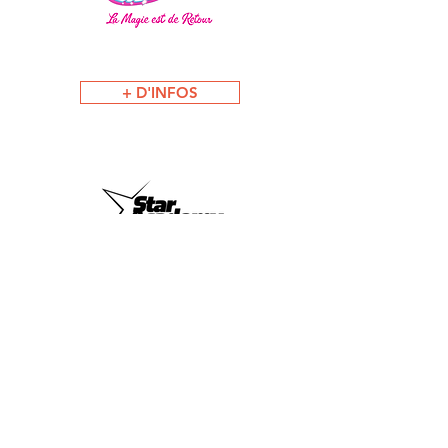
+ D'INFOS
En 2022, le programme mythique Star
Academy a fait son grand retour sur
TF1, touchant 45 millions de Français.
+ D'INFOS