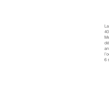
La
40
Mé
dé
an
l’
6 