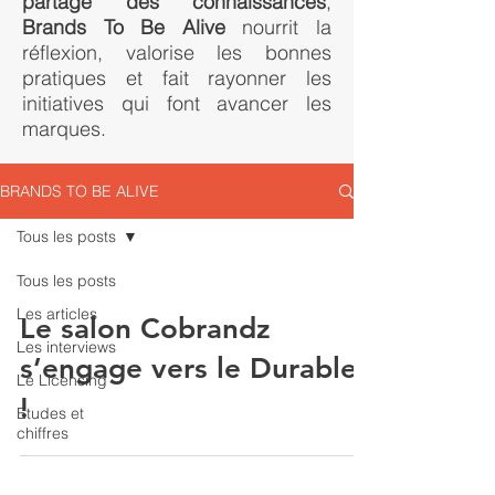
partage des connaissances
,
Brands To Be Alive
nourrit la
réflexion, valorise les bonnes
pratiques et fait rayonner les
initiatives qui font avancer les
marques.
BRANDS TO BE ALIVE
Tous les posts
Tous les posts
Les articles
Le salon Cobrandz
Les interviews
s’engage vers le Durable
Le Licensing
!
Etudes et
chiffres