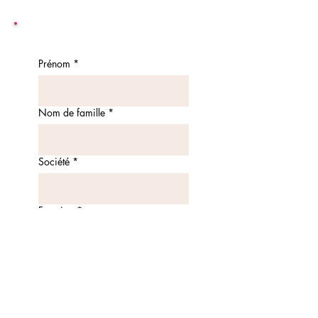
Prénom
*
Nom de famille
*
Société
*
Fonction
*
Vous êtes
*
Langue
*