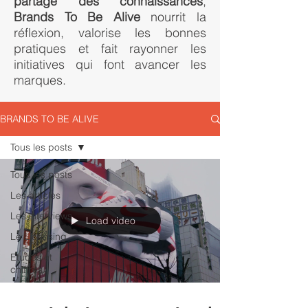
partage des connaissances
,
Brands To Be Alive
nourrit la
réflexion, valorise les bonnes
pratiques et fait rayonner les
initiatives qui font avancer les
marques.
BRANDS TO BE ALIVE
Tous les posts
Tous les posts
Les articles
Les interviews
Load video
Le Licensing
Etudes et
chiffres