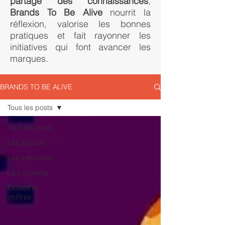
partage des connaissances
,
Brands To Be Alive
nourrit la
réflexion, valorise les bonnes
pratiques et fait rayonner les
initiatives qui font avancer les
marques.
BRANDS TO BE ALIVE
Tous les posts
Tous les posts
Les articles
Les interviews
Le Licensing
Etudes et
chiffres