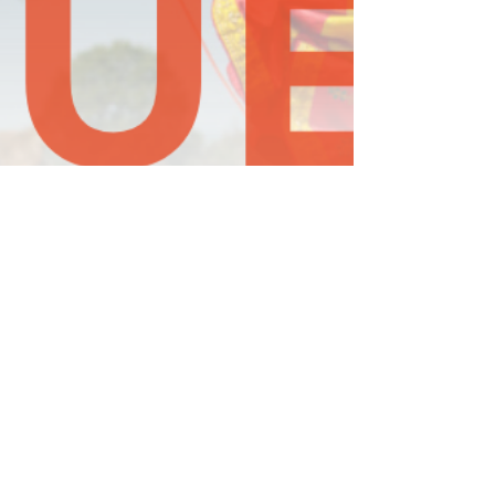
Au secours… Les enfants
n’ont plus le temps de
jouer !