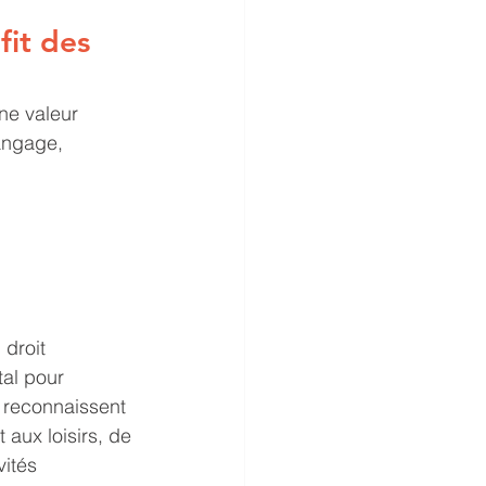
fit des 
ne valeur 
angage, 
droit 
al pour 
s reconnaissent 
t aux loisirs, de 
vités 