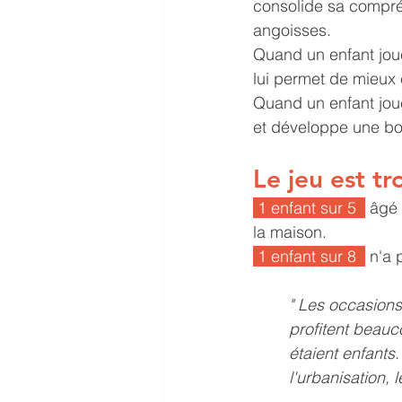
consolide sa compréh
angoisses. 
Quand un enfant joue
lui permet de mieux
Quand un enfant joue
et développe une bo
Le jeu est t
 1 enfant sur 5  
 âgé 
la maison.
 1 enfant sur 8  
 n'a 
" Les occasions
profitent beauco
étaient enfants
l'urbanisation, l