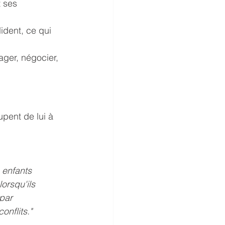
 ses 
ident, ce qui 
ager, négocier, 
pent de lui à 
 enfants 
orsqu'ils 
par 
onflits." 