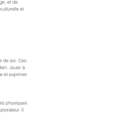
ge, et de 
culturelle et 
e de soi. Ces 
dien. Jouer à 
e et exprimer 
ois physiques 
lorateur. Il 