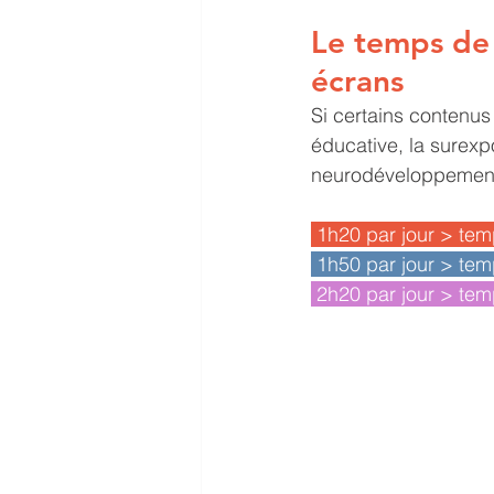
Le temps de j
écrans
Si certains contenus
éducative, la surexp
neurodéveloppement, 
 1h20 par jour > te
 1h50 par jour > te
 2h20 par jour > te