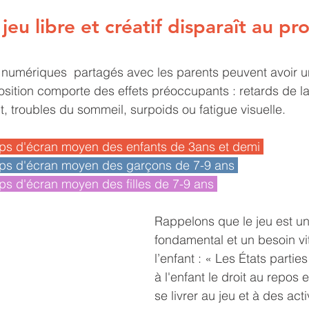
eu libre et créatif disparaît au pro
 numériques  partagés avec les parents peuvent avoir u
osition comporte des effets préoccupants : retards de l
troubles du sommeil, surpoids ou fatigue visuelle.
mps d'écran moyen des enfants de 3ans et demi 
mps d'écran moyen des garçons de 7-9 ans 
mps d'écran moyen des filles de 7-9 ans 
Rappelons que le jeu est un 
fondamental et un besoin vit
l’enfant : « Les États partie
à l'enfant le droit au repos e
se livrer au jeu et à des acti