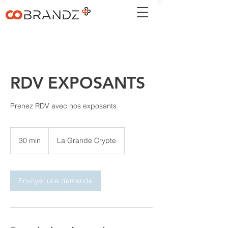
RDV EXPOSANTS
Prenez RDV avec nos exposants
30 min
3
La Grande Crypte
0
m
i
n
Envoyer une demande