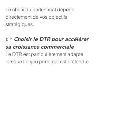
Le choix du partenariat dépend 
directement de vos objectifs 
stratégiques.
👉 
Choisir le DTR pour accélérer 
sa croissance commerciale
Le DTR est particulièrement adapté 
lorsque l'enjeu principal est d'étendre 
rapidement sa présence sur le marché 
ou d'augmenter sa distribution.
👉
 Choisir le co-branding pour 
renforcer sa marque
Le co-branding constitue un excellent 
levier lorsque l'objectif est d'améliorer 
la perception de marque, de gagner 
en visibilité ou de toucher une nouvelle 
audience.