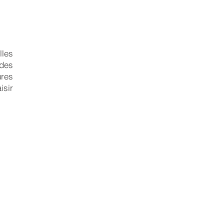
lles
des
ures
isir