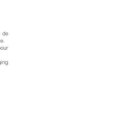
u de
le.
pour
ging