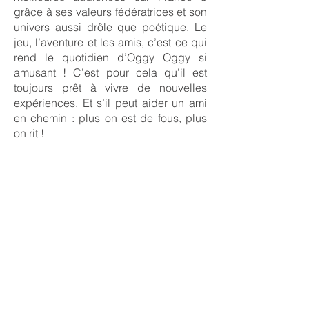
grâce à ses valeurs fédératrices et son
univers aussi drôle que poétique. Le
jeu, l’aventure et les amis, c’est ce qui
rend le quotidien d’Oggy Oggy si
amusant ! C’est pour cela qu’il est
toujours prêt à vivre de nouvelles
expériences. Et s’il peut aider un ami
en chemin : plus on est de fous, plus
on rit !
Avec plus de 23M de vues sur sa
chaine Youtube, Oggy Oggy a su
convaincre plusieurs partenaires
comme Simba, Hachette, Tonies…