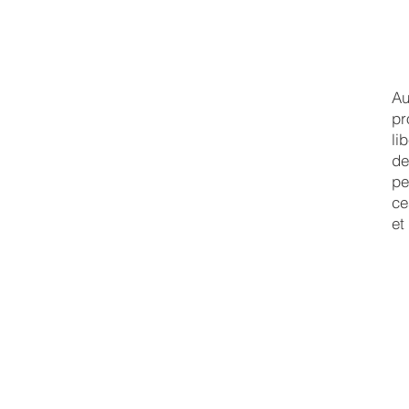
Au
pr
li
de
pe
ce
et