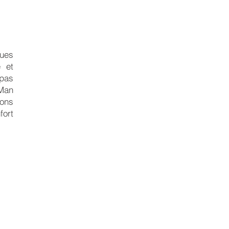
ques
e et
 pas
 Man
rons
fort