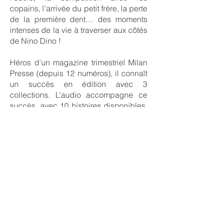
copains, l’arrivée du petit frère, la perte
de la première dent… des moments
intenses de la vie à traverser aux côtés
de Nino Dino !
Héros d’un magazine trimestriel Milan
Presse (depuis 12 numéros), il connaît
un succès en édition avec 3
collections. L’audio accompagne ce
succès, avec 10 histoires disponibles,
et 50 en développement.
Grande nouvelle pour Nino Dino : la
série animée sera lancé sur France
Télévisions en 2027.
YOTO (enceinte) et POPPIK (posters)
nous accompagnent déjà; le
programme de licence est donc lancé
!