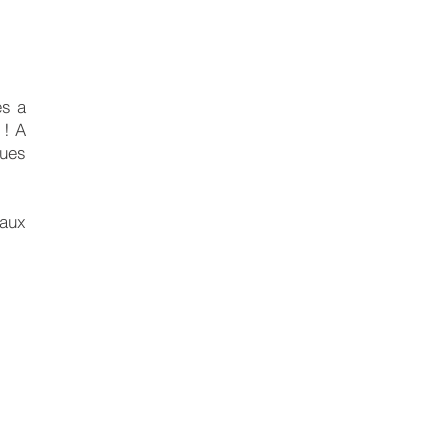
es a
 ! A
vues
aux