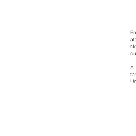
En
at
No
qu
A 
te
Un