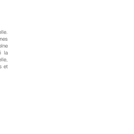
lle.
mes
oïne
i la
lle,
s et