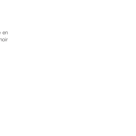
e en
noir