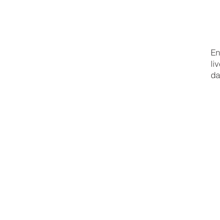
En
li
da