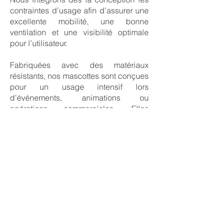
contraintes d’usage afin d’assurer une
excellente mobilité, une bonne
ventilation et une visibilité optimale
pour l’utilisateur.
Fabriquées avec des matériaux
résistants, nos mascottes sont conçues
pour un usage intensif lors
d’événements, animations ou
opérations commerciales. Elles
deviennent de véritables
ambassadeurs de marque, capables
de susciter l’émotion, l’interaction et la
mémorisation.
Avec Mascotte & Co, donnez vie à
votre identité à travers un personnage
fort, durable et fédérateur.