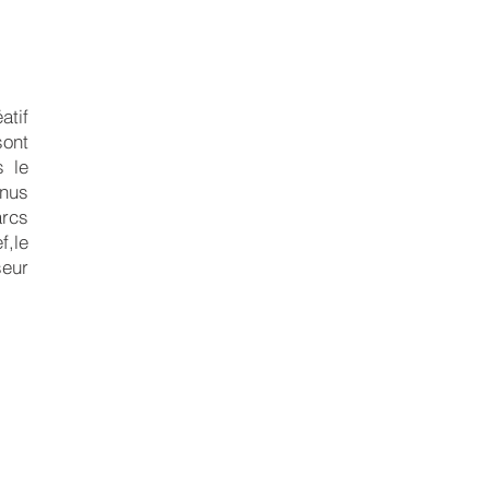
atif
sont
s le
enus
arcs
f,le
seur