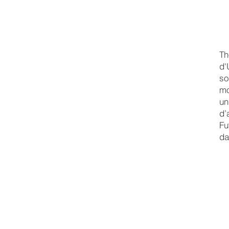
Th
d'
so
mo
un
d’
Fu
da