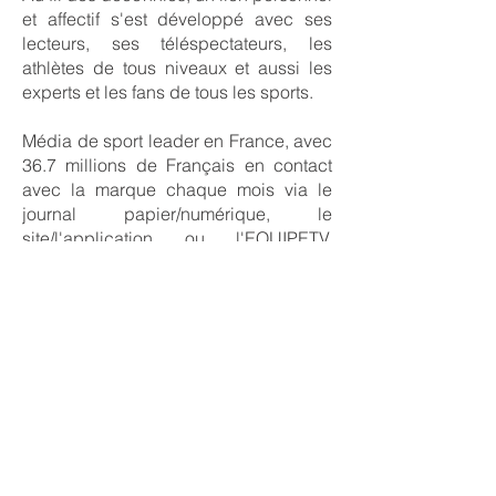
et affectif s'est développé avec ses
lecteurs, ses téléspectateurs, les
athlètes de tous niveaux et aussi les
experts et les fans de tous les sports.
Média de sport leader en France, avec
36.7 millions de Français en contact
avec la marque chaque mois via le
journal papier/numérique, le
site/l'application ou l'EQUIPETV,
L'Équipe propose de continuer
l'expérience à travers une selection de
produits sous licences de qualité,
fabriqués en France afin d'offrir à tous
les fans de ce sport l'opportunité
d'acquérir une partie de ce patrimoine
commun.