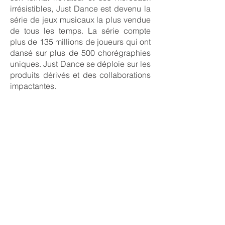
irrésistibles, Just Dance est devenu la
série de jeux musicaux la plus vendue
de tous les temps. La série compte
plus de 135 millions de joueurs qui ont
dansé sur plus de 500 chorégraphies
uniques. Just Dance se déploie sur les
produits dérivés et des collaborations
impactantes.