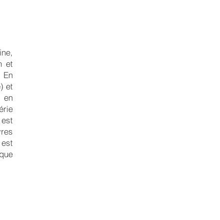
ine,
n et
. En
) et
» en
érie
 est
vres
 est
aque