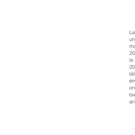
La
un
mu
20
le
20
té
ém
on
bi
an