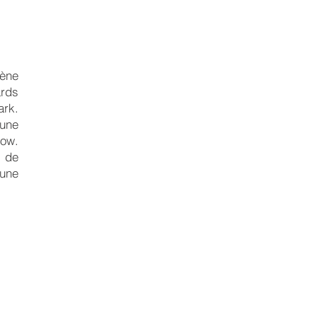
ène
ards
rk.
 une
how.
 de
 une