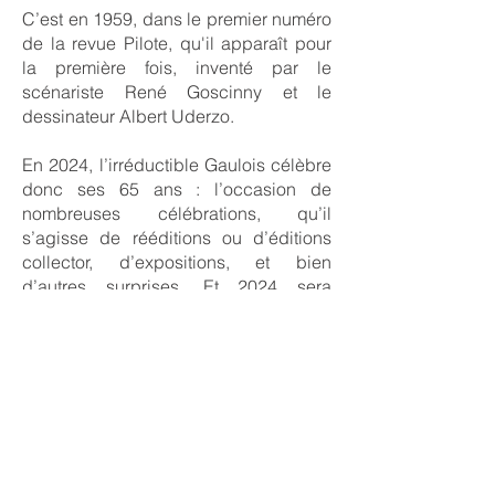
C’est en 1959, dans le premier numéro
de la revue Pilote, qu'il apparaît pour
la première fois, inventé par le
scénariste René Goscinny et le
dessinateur Albert Uderzo.
En 2024, l’irréductible Gaulois célèbre
donc ses 65 ans : l’occasion de
nombreuses célébrations, qu’il
s’agisse de rééditions ou d’éditions
collector, d’expositions, et bien
d’autres surprises. Et 2024 sera
également l'année des 35 ans du Parc
Astérix qui a battu son record de
fréquentation l'année dernière.
En 2025, Astérix créera encore
l'évènement avec la diffusion de la
série d’animation exclusive sur Netflix
réalisée par Alain Chabat (lancement