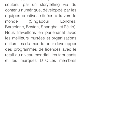
soutenu par un storytelling via du
contenu numérique, développé par les
equipes creatives situées à travers le
monde (Singapour, Londres,
Barcelone, Boston, Shanghai et Pékin).
Nous travaillons en partenariat avec
les meilleurs musées et organisations
culturelles du monde pour développer
des programmes de licences avec le
retail au niveau mondial, les fabricants
et les marques DTC.Les membres
fondateurs d'ARTiSTORY sont des
pionniers de la cession de droit de
propriété intellectuelle dans le
domaine de l'art et de la culture.Après
avoir notamment travaillé avec le
Natural History Museum, le British
Museum, le MET, le V&A et avec les
plus grandes enseignes et marques
grand public du monde tels qu'Uniqlo,