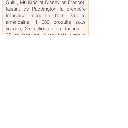
Gulli , M6 Kids et Disney en France),
faisant de Paddington la première
franchise mondiale hors Studios
américains. 1 000 produits sous
licence, 25 millions de peluches et
35 millions de livres déjà vendus
dans le monde.
Shaun Le Mouton
STUDIOCANAL
Shaun le Mouton est l’un des