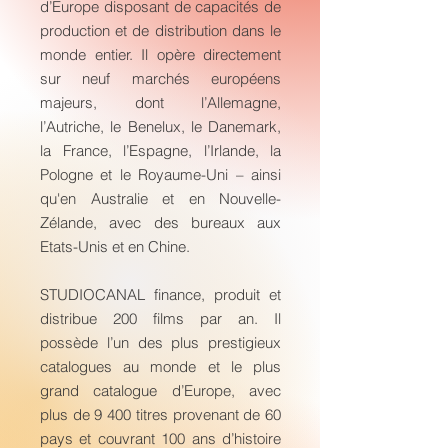
d’Europe disposant de capacités de
production et de distribution dans le
monde entier. Il opère directement
sur neuf marchés européens
majeurs, dont l’Allemagne,
l’Autriche, le Benelux, le Danemark,
la France, l’Espagne, l’Irlande, la
Pologne et le Royaume-Uni – ainsi
qu'en Australie et en Nouvelle-
Zélande, avec des bureaux aux
Etats-Unis et en Chine.
STUDIOCANAL finance, produit et
distribue 200 films par an. Il
possède l’un des plus prestigieux
catalogues au monde et le plus
grand catalogue d’Europe, avec
plus de 9 400 titres provenant de 60
pays et couvrant 100 ans d’histoire