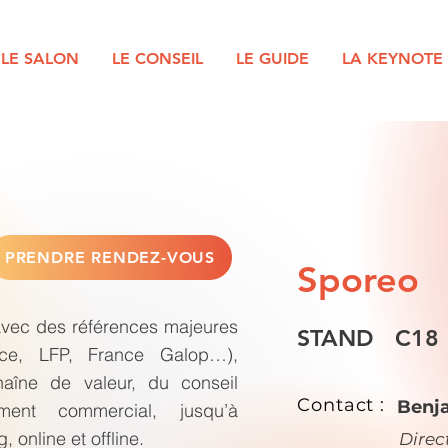
LE SALON
LE CONSEIL
LE GUIDE
LA KEYNOTE
PRENDRE RENDEZ-VOUS
Sporeo
avec des références majeures
STAND
C18
nce, LFP, France Galop…),
aîne de valeur, du conseil
Contact :
Benj
ment commercial, jusqu’à
, online et offline.
Direc