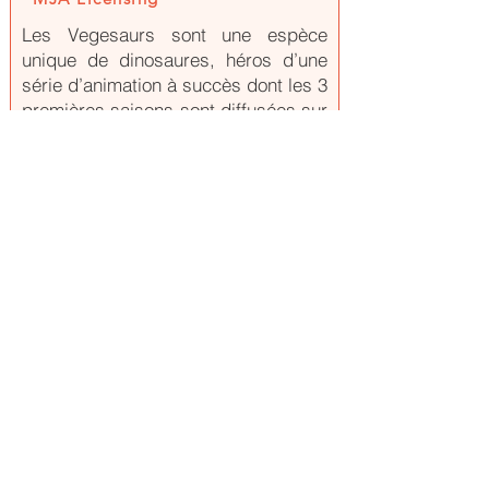
Les Vegesaurs sont une espèce
unique de dinosaures, héros d’une
série d’animation à succès dont les 3
premières saisons sont diffusées sur
France TV. Relayés par un puissant
dispositif marketing, les Vegesaurs
sont déjà présents en édition (Mac
Millan), en peluches (Globetrade), en
distribution (Lidl) ou en expérience
immersive.