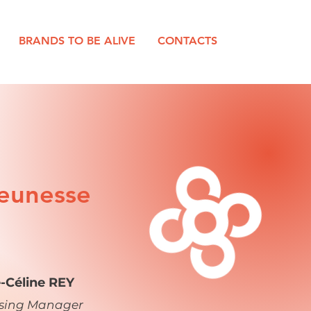
BRANDS TO BE ALIVE
CONTACTS
eunesse
-Céline REY
nsing Manager