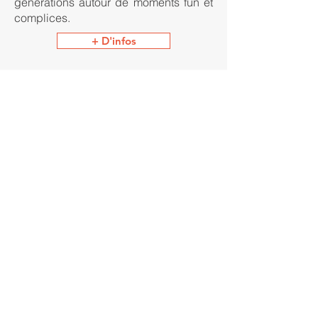
générations autour de moments fun et
complices.
+ D'infos
Monster High et ses emblématiques
Goules a marqué son grand retour en
2023 !
+ D'infos