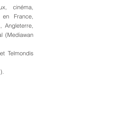
ux, cinéma,
 en France,
 Angleterre,
gal (Mediawan
 et Telmondis
).