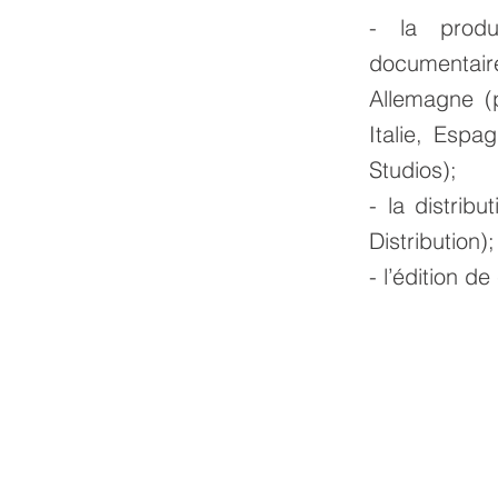
- la produ
documentai
Allemagne (
Italie, Espa
Studios);
- la distrib
Distribution);
- l’édition d