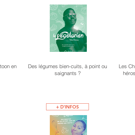
rtoon en
Des légumes bien-cuits, à point ou
Les Che
saignants ?
héros
+ D'INFOS