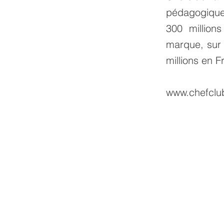
pédagogique
300 million
marque, sur
millions en F
www.chefclub