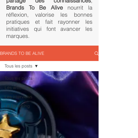
partage des connaissances
,
Brands To Be Alive
nourrit la
réflexion, valorise les bonnes
pratiques et fait rayonner les
initiatives qui font avancer les
marques.
BRANDS TO BE ALIVE
Tous les posts
Tous les posts
Les articles
Les interviews
Le Licensing
Etudes et
chiffres