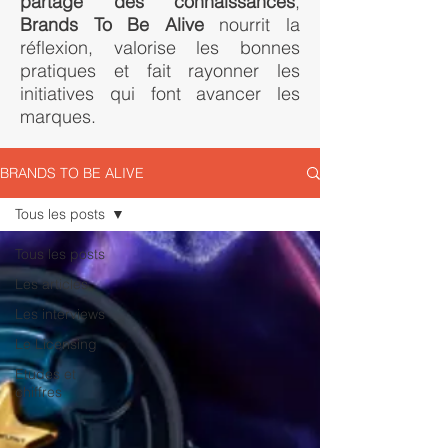
partage des connaissances
,
Brands To Be Alive
nourrit la
réflexion, valorise les bonnes
pratiques et fait rayonner les
initiatives qui font avancer les
marques.
BRANDS TO BE ALIVE
Tous les posts
Tous les posts
Les articles
Les interviews
Le Licensing
Etudes et
chiffres