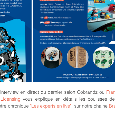
interview en direct du dernier salon Cobrandz où 
Fra
Licensing
 vous explique en détails les coulisses de 
tre chronique 
"Les experts en live"
 sur notre chaine 
Br