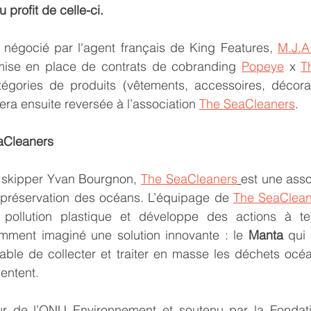
profit de celle-ci. 
é négocié par l'agent français de King Features, 
M.J.A
mise en place de contrats de cobranding 
Popeye
 x 
T
tégories de produits (vêtements, accessoires, décorati
era ensuite reversée à l’association 
The SeaCleaners
.
aCleaners
 skipper Yvan Bourgnon, 
The SeaCleaners
est une assoc
 préservation des océans. L’équipage de 
The SeaClean
 pollution plastique et développe des actions à te
amment imaginé une solution innovante : le 
Manta
 qui 
able de collecter et traiter en masse les déchets océan
mentent.
 de l’ONU Environnement et soutenu par la Fondatio