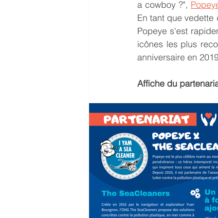
a cowboy ?", 
Popey
En tant que vedette 
Popeye s'est rapidem
icônes les plus rec
anniversaire en 2019
Affiche du partenari