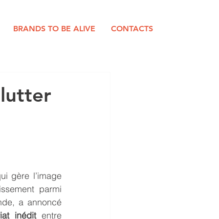
BRANDS TO BE ALIVE
CONTACTS
lutter
qui gère l’image 
issement parmi 
nde, a annoncé 
iat inédit
 entre 