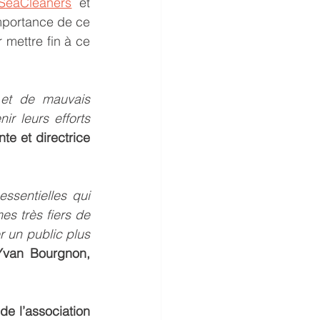
SeaCleaners
 et 
importance de ce 
ettre fin à ce 
et de mauvais 
ir leurs efforts 
te et directrice 
ssentielles qui 
s très fiers de 
 un public plus 
Yvan Bourgnon, 
e l’association 