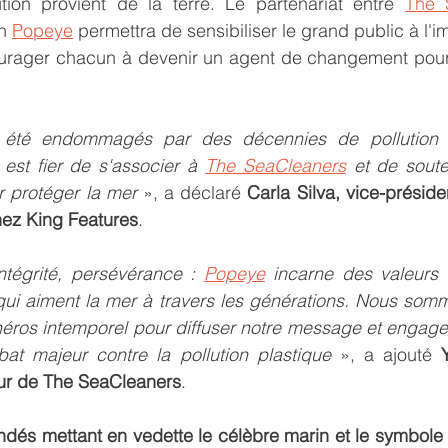
ion provient de la terre. Le partenariat entre 
The 
n 
Popeye
 permettra de sensibiliser le grand public à l'
urager chacun à devenir un agent de changement pour m
été endommagés par des décennies de pollution 
 est fier de s'associer à 
The SeaCleaners
 et de souten
r protéger la mer
 », a déclaré 
Carla Silva, vice-présiden
hez King Features
.
ntégrité, persévérance : 
Popeye
 incarne des valeurs e
qui aiment la mer à travers les générations. Nous somme
éros intemporel pour diffuser notre message et engager
t majeur contre la pollution plastique
 », a ajouté 
eur de The SeaCleaners
. 
dés mettant en vedette le célèbre marin et le symbole d