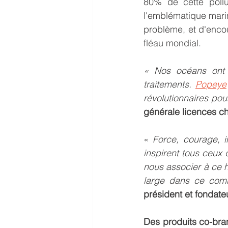
80% de cette pollut
l'emblématique mari
problème, et d'enco
fléau mondial.
« Nos océans ont 
traitements. 
Popeye
révolutionnaires pou
générale licences c
« 
Force, courage, i
inspirent tous ceux 
nous associer à ce h
large dans ce comba
président et fondat
Des produits co-bran