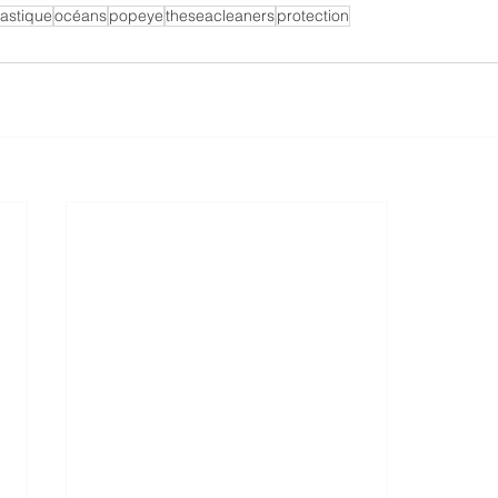
lastique
océans
popeye
theseacleaners
protection