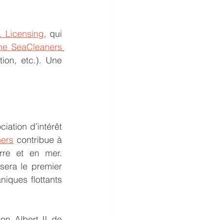
. Licensing
, qui 
he SeaCleaners
on, etc.). Une 
iation d’intérêt 
ers
 contribue à 
rre et en mer. 
sera le premier 
iques flottants 
n Albert II de 