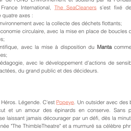
rance International, 
The SeaCleaners
 s’est fixé de
e quatre axes :
environnement avec la collecte des déchets flottants;
économie circulaire, avec la mise en place de boucles de
s;
ntifique, avec la mise à disposition du 
Manta
 comme 
des;
 pédagogie, avec le développement d’actions de sensibi
actées, du grand public et des décideurs.
. Héros. Légende. C'est 
Popeye
. Un outsider avec des b
ut et un amour des épinards en conserve. Sans pré
se laissant jamais décourager par un défi, dès la minute
née "The ThimbleTheatre" et a murmuré sa célèbre phras