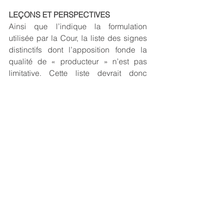
LEÇONS ET PERSPECTIVES
Ainsi que l’indique la formulation 
utilisée par la Cour, la liste des signes 
distinctifs dont l’apposition fonde la 
qualité de « producteur » n’est pas 
limitative. Cette liste devrait donc 
couvrir aussi bien les marques 
enregistrées que les signes distinctifs 
non-enregistrés, par exemple un nom 
commercial.
L’acte déterminant pour fonder la 
qualité de « producteur » est 
l’apposition du signe distinctif sur un 
produit ou un emballage.
La personne désignée par le signe 
distinctif apposé et le « véritable » 
producteur sont solidairement 