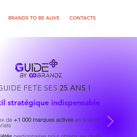
BRANDS TO BE ALIVE
CONTACTS
GUIDE FETE SES
25 ANS !
il stratégique indispensable
ex de
+1 000 marques actives
en licence
riats
iétés
gestionnaires pour obtenir les droits