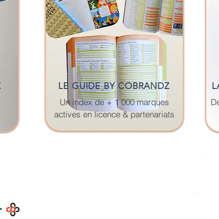
Z
LE GUIDE BY COBRANDZ
L
Un index de + 1 000 marques
De
actives en licence & partenariats