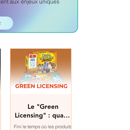
ent aux enjeux uniques
R
Le "Green
a
Licensing" : quand
le cobranding
Fini le temps où les produits