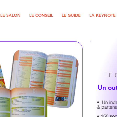
LE SALON
LE CONSEIL
LE GUIDE
LA KEYNOTE
LE 
Un out
• Un ind
& partena
•
150 soc