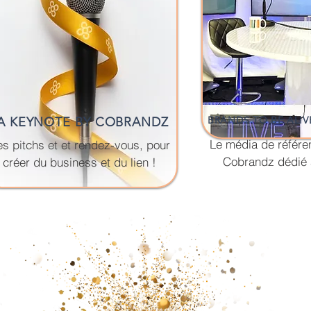
BRANDS TO BE ALI
A KEYNOTE BY COBRANDZ
Le média de référen
s pitchs et et rendez-vous,
pour
Cobrandz dédié à 
créer du business et du lien !