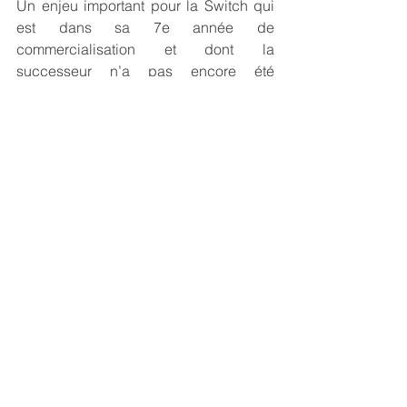
Un enjeu important pour la Switch qui 
est dans sa 7e année de 
commercialisation et dont la 
successeur n’a pas encore été 
annoncé. 
Le nouveau Zelda doit en 
effet largement contribuer à maintenir 
l’engagement sur une console
 qui 
compte déjà plus de 124 millions de 
possesseurs dans le monde (Source 
VGChartz) et qui malgré des ventes 
(logiquement) en légère baisse 
continue d’être la locomotive des 
ventes de jeu physique.
👉 R
etrouvez l'interview de
Vladimir 
Lelouvier
 sur le plateau de notre 
chaine  
Brands to be Alive 
par 
Cobrandz
 dans notre chronique 
"Expert en live"