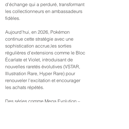
d'échange qui a perduré, transformant 
les collectionneurs en ambassadeurs 
fidèles.
Aujourd'hui, en 2026, Pokémon 
continue cette stratégie avec une 
sophistication accrue,les sorties 
régulières d'extensions comme le Bloc 
Écarlate et Violet, introduisant de 
nouvelles raretés évolutives (VSTAR, 
Illustration Rare, Hyper Rare) pour 
renouveler l'excitation et encourager 
les achats répétés.
Des séries comme Mega Evolution – 
Ascended Heroes, déployées sur 
plusieurs mois avec des variantes 
(Elite Trainer Boxes, Mini Tins, Booster 
Bundles), prolongent l'engagement en 