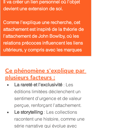
Il va créer un lien personnel où l'objet 
devient une extension de soi. 
Comme l'explique une recherche, cet 
attachement est inspiré de la théorie de 
l'attachement de John Bowlby, où les 
relations précoces influencent les liens 
ultérieurs, y compris avec les marques
Ce phénomène s'explique par 
plusieurs facteurs :
La rareté et l'exclusivité
 : Les 
éditions limitées déclenchent un 
sentiment d'urgence et de valeur 
perçue, renforçant l'attachement.
Le storytelling
 : Les collections 
racontent une histoire, comme une 
série narrative qui évolue avec 