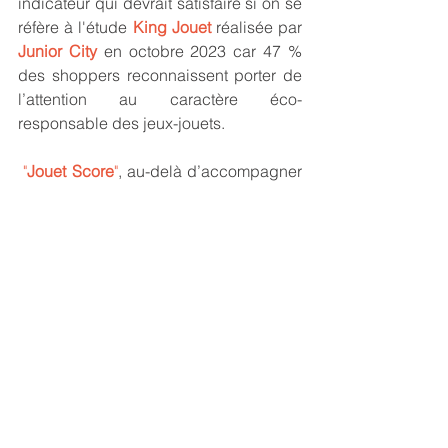
indicateur qui devrait satisfaire si on se 
réfère à l'étude 
King Jouet
 réalisée par 
Junior City
 en octobre 2023 car 47 % 
des shoppers reconnaissent porter de 
l’attention au caractère éco-
responsable des jeux-jouets.
"
Jouet Score
"
, au-delà d’accompagner 
la demande des consommateurs en 
produits plus durables, a aussi 
vocation à donner une impulsion 
auprès des acheteurs. 
King Jouet
 a 
commencé son système de notation sur 
les jouets de Noël mais souhaite 
s’inscrire dans la durée. Et pouvoir 
embarquer toute la filière, des 
fournisseurs aux autres enseignes. Une 
alliance a pu être trouvé dans les 
achats avec un GIE entre les enseignes 