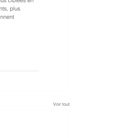
us ciblées en 
ts, plus 
ennent 
 
Voir tout