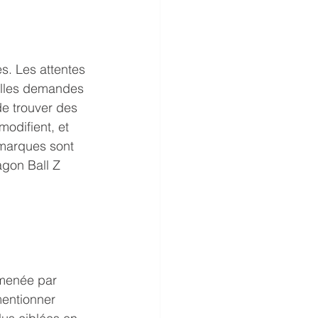
s. Les attentes 
elles demandes 
de trouver des 
odifient, et 
 marques sont 
gon Ball Z 
menée par 
mentionner 